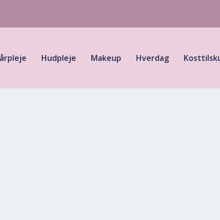
årpleje
Hudpleje
Makeup
Hverdag
Kosttilsk