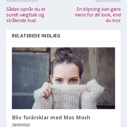
Sådan opnår du et
En klipning kan gøre
sundt vægttab og
mere for dit look, end
strålende hud
du tror
RELATEREDE INDLÆG
Bliv forårsklar med Mos Mosh
28/03/2022