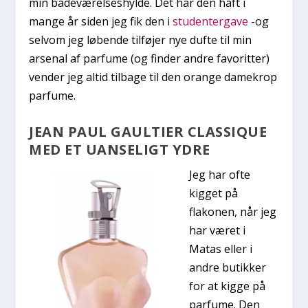
min badeværelseshylde. Det har den haft i
mange år siden jeg fik den i
studentergave
-og
selvom jeg løbende tilføjer nye dufte til min
arsenal af parfume (og finder andre favoritter)
vender jeg altid tilbage til den orange damekrop
parfume.
JEAN PAUL GAULTIER CLASSIQUE
MED ET UANSELIGT YDRE
Jeg har ofte
kigget på
flakonen, når jeg
har været i
Matas eller i
andre butikker
for at kigge på
parfume. Den