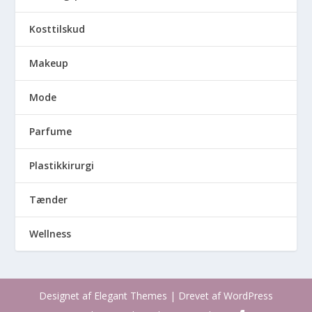
Kosttilskud
Makeup
Mode
Parfume
Plastikkirurgi
Tænder
Wellness
Designet af
Elegant Themes
| Drevet af
WordPress